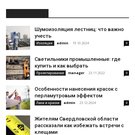
ИНТЕРЕСНОЕ
Шумоизоляция лестниц: что важно
учесть
admin
-
19.10.2024
Изоляция
0
Светильники промышленные: где
купить и как выбрать
manager
-
23.11.2022
Проектирование
0
Особенности нанесения красок с
перламутровым эффектом
admin
-
23.12.2024
Лаки и краски
0
Жителям Свердловской области
рассказали как избежать встречи с
клещами