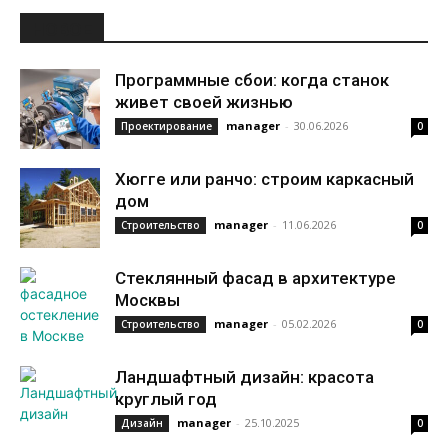
НОВОЕ
Программные сбои: когда станок
живет своей жизнью
manager
-
30.06.2026
Проектирование
0
Хюгге или ранчо: строим каркасный
дом
manager
-
11.06.2026
Строительство
0
Стеклянный фасад в архитектуре
Москвы
manager
-
05.02.2026
Строительство
0
Ландшафтный дизайн: красота
круглый год
manager
-
25.10.2025
Дизайн
0