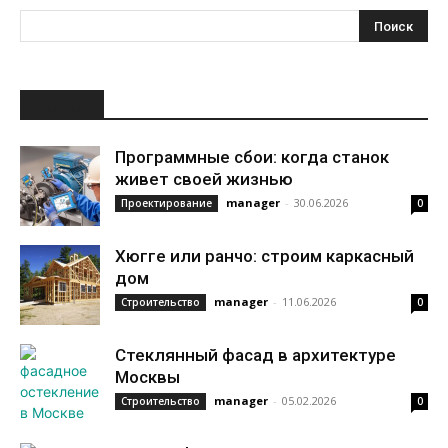
НОВОЕ
Программные сбои: когда станок
живет своей жизнью
manager
-
30.06.2026
Проектирование
0
Хюгге или ранчо: строим каркасный
дом
manager
-
11.06.2026
Строительство
0
Стеклянный фасад в архитектуре
Москвы
manager
-
05.02.2026
Строительство
0