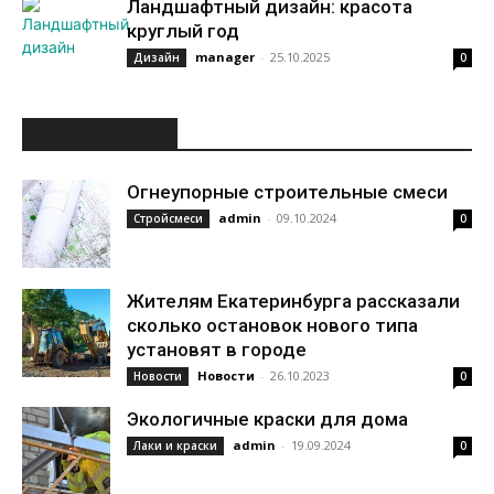
Ландшафтный дизайн: красота
круглый год
manager
-
25.10.2025
Дизайн
0
ИНТЕРЕСНОЕ
Огнеупорные строительные смеси
admin
-
09.10.2024
Стройсмеси
0
Жителям Екатеринбурга рассказали
сколько остановок нового типа
установят в городе
Новости
-
26.10.2023
Новости
0
Экологичные краски для дома
admin
-
19.09.2024
Лаки и краски
0