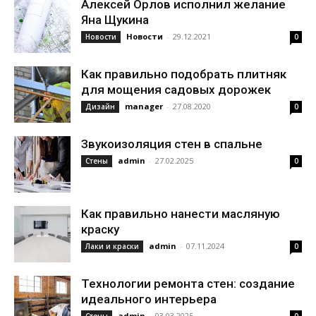
Алексей Орлов исполнил желание
Яна Щукина
Новости
-
29.12.2021
Новости
0
Как правильно подобрать плитняк
для мощения садовых дорожек
manager
-
27.08.2020
Дизайн
0
Звукоизоляция стен в спальне
admin
-
27.02.2025
Стены
0
Как правильно нанести масляную
краску
admin
-
07.11.2024
Лаки и краски
0
Технологии ремонта стен: создание
идеального интерьера
admin
-
03.03.2025