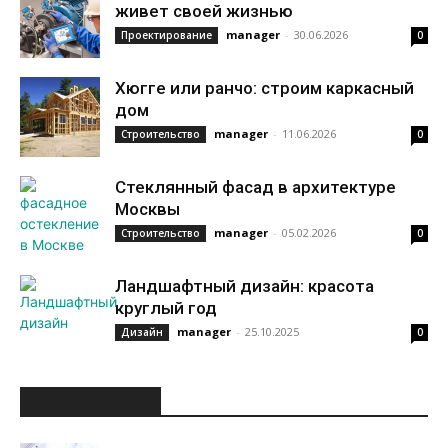
живет своей жизнью
manager
-
30.06.2026
Проектирование
0
Хюгге или ранчо: строим каркасный
дом
manager
-
11.06.2026
Строительство
0
Стеклянный фасад в архитектуре
Москвы
manager
-
05.02.2026
Строительство
0
Ландшафтный дизайн: красота
круглый год
manager
-
25.10.2025
Дизайн
0
ИНТЕРЕСНОЕ