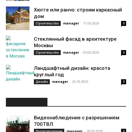
Хюгге или ранчо: строим каркасный
дом
manager
-
11.06.2026
Строительство
0
Стеклянный фасад в архитектуре
Москвы
manager
-
05.02.2026
Строительство
0
Ландшафтный дизайн: красота
круглый год
manager
-
25.10.2025
Дизайн
0
ИНТЕРЕСНОЕ
Видеонаблюдение с разрешением
700ТВЛ.
manager
-
28.09.2018
Проектирование
0