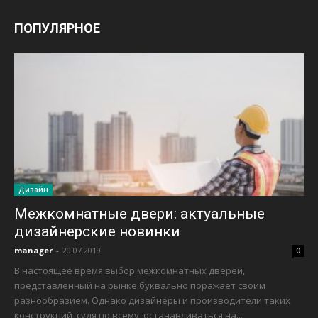
ПОПУЛЯРНОЕ
Дизайн
Межкомнатные двери: актуальные
дизайнерские новинки
manager
-
20.07.2019
0
В настоящее время выбор межкомнатных дверей,
представленный на рынке буквально поражает своим
разнообразием. Однако дизайнеры и производители таких
конструкций, судя по всему, останавливаться на...