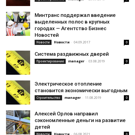
Минтранс поддержал введение
выделенных полос в крупных
городах — Агентство Бизнес
Новостей
Новости
-
04.09.2017
Новости
0
Система раздвижных дверей
manager
-
03.08.2019
Проектирование
0
Электрическое отопление
становится экономически выгодным
manager
-
11.08.2019
Строительство
0
Алексей Орлов направил
сэкономленные деньги на развитие
детей
Новости
-
06.08.2021
Новости
0