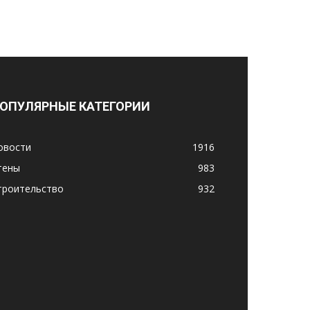
ОПУЛЯРНЫЕ КАТЕГОРИИ
овости
1916
тены
983
троительство
932