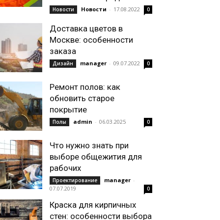
Новости
-
17.08.2022
Новости
0
Доставка цветов в
Москве: особенности
заказа
manager
-
09.07.2022
Дизайн
0
Ремонт полов: как
обновить старое
покрытие
admin
-
06.03.2025
Полы
0
Что нужно знать при
выборе общежития для
рабочих
manager
-
Проектирование
07.07.2019
0
Краска для кирпичных
стен: особенности выбора