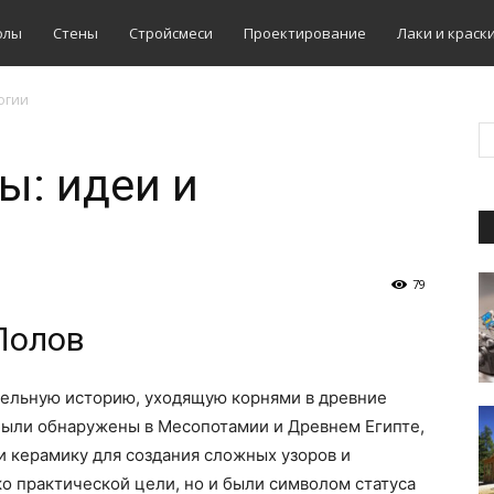
олы
Стены
Стройсмеси
Проектирование
Лаки и краск
огии
ы: идеи и
79
Полов
ельную историю, уходящую корнями в древние
ыли обнаружены в Месопотамии и Древнем Египте,
 и керамику для создания сложных узоров и
о практической цели, но и были символом статуса