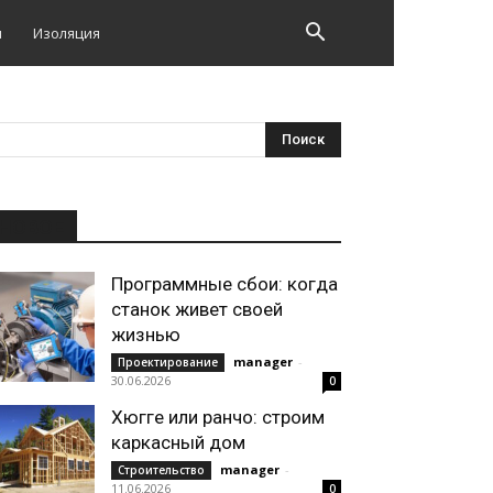
и
Изоляция
НОВОЕ
Программные сбои: когда
станок живет своей
жизнью
manager
-
Проектирование
30.06.2026
0
Хюгге или ранчо: строим
каркасный дом
manager
-
Строительство
11.06.2026
0