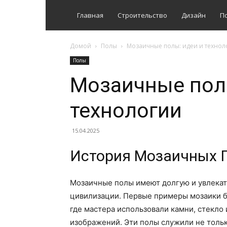
Главная
Строительство
Дизайн
П
Домой
Полы
Мозаичные полы: идеи и технол
Полы
Мозаичные пол
технологии
15.04.2025
История Мозаичных 
Мозаичные полы имеют долгую и увлекат
цивилизации. Первые примеры мозаики б
где мастера использовали камни, стекло
изображений. Эти полы служили не тольк