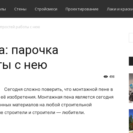
олы
Стены
Стройсмеси
Проектирование
Лаки и краск
итростей работы с нею
: парочка
ты с нею
498
Сегодня сложно поверить, что монтажной пене в
 её изобретения. Монтажная пена является сегодня
анных материалов на любой строительной
ые строители и строители — любители.