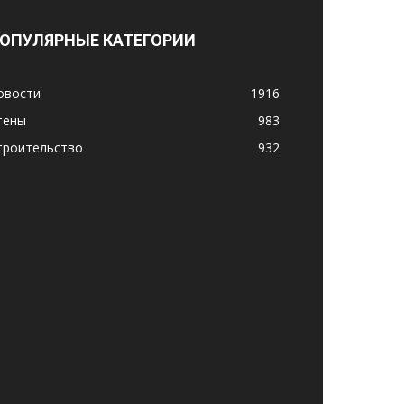
ОПУЛЯРНЫЕ КАТЕГОРИИ
овости
1916
тены
983
троительство
932