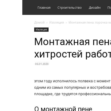
Главная
Строительство
Дизайн
П
Домой
Изоляция
Монтажная пена: парочка х
Изоляция
Монтажная пена
хитростей рабо
06.01.2020
этом году исполнилось полвека с момент
одним из самых популярных и востребов
площадке, где трудятся профессиональн
О монтажной пене