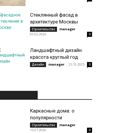
Стеклянный фасад в
архитектуре Москвы
manager
-
Строительство
05.02.2026
0
Ландшафтный дизайн:
красота круглый год
manager
-
25.10.2025
Дизайн
0
ИНТЕРЕСНОЕ
Каркасные дома: о
популярности
manager
-
Строительство
13.07.2020
0