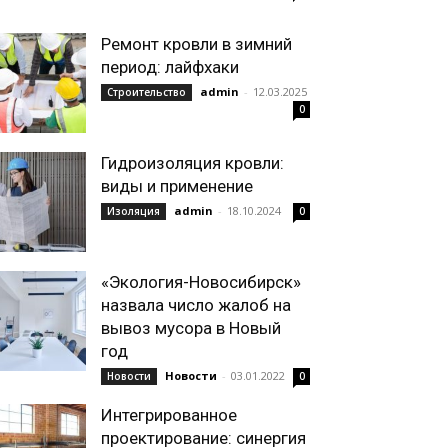
Ремонт кровли в зимний
период: лайфхаки
admin
-
12.03.2025
Строительство
0
Гидроизоляция кровли:
виды и применение
admin
-
18.10.2024
Изоляция
0
«Экология-Новосибирск»
назвала число жалоб на
вывоз мусора в Новый
год
Новости
-
03.01.2022
Новости
0
Интегрированное
проектирование: синергия