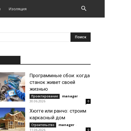
и
Изоляция
НОВОЕ
Программные сбои: когда
станок живет своей
жизнью
manager
-
Проектирование
30.06.2026
0
Хюгге или ранчо: строим
каркасный дом
manager
-
Строительство
11.06.2026
0