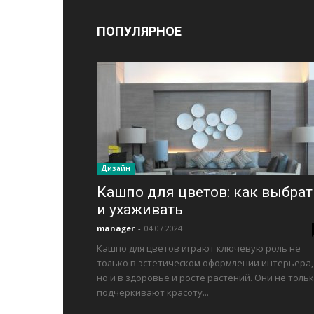
ПОПУЛЯРНОЕ
Дизайн
Кашпо для цветов: как выбрат
и ухаживать
manager
-
04.07.2024
Кашпо для цветов играют ключевую роль не
только в эстетическом оформлении интерьера,
но и в здоровье и росте растений. Они не толь
подчеркивают красоту...