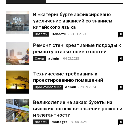
В Екатеринбурге зафиксировано
увеличение вакансий со знанием
китайского языка
Новости
-
23.01.2023
Новости
0
Ремонт стен: креативные подходы к
ремонту старых поверхностей
admin
-
04.03.2025
Стены
0
Технические требования к
проектированию помещений
admin
-
28.09.2024
Проектирование
0
Великолепие на заказ: букеты из
высоких роз как выражение роскоши
и элегантности
manager
-
30.08.2024
Новости
0