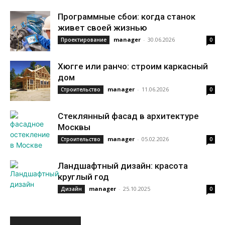
Программные сбои: когда станок
живет своей жизнью
manager
-
30.06.2026
Проектирование
0
Хюгге или ранчо: строим каркасный
дом
manager
-
11.06.2026
Строительство
0
Стеклянный фасад в архитектуре
Москвы
manager
-
05.02.2026
Строительство
0
Ландшафтный дизайн: красота
круглый год
manager
-
25.10.2025
Дизайн
0
ИНТЕРЕСНОЕ