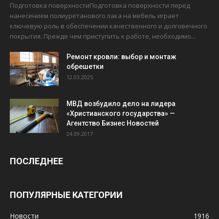
Подготовка поверхностиПодготовка поверхности перед
нанесением полиуретанового лака на мебель играет
ключевую роль в обеспечении качественного и долговечного
покрытия. Прежде чем приступить к работе, необходимо...
Ремонт кровли: выбор и монтаж
обрешетки
12.03.2025
МВД возбудило дело на лидера
«Христианского государства» —
Агентство Бизнес Новостей
24.09.2017
ПОСЛЕДНЕЕ
ПОПУЛЯРНЫЕ КАТЕГОРИИ
Новости
1916