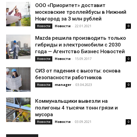
ООО «Приоритет» доставит
московские троллейбусы в Нижний
Новгород за 3 млн рублей
Новости
-
22.01.2021
Новости
0
Mazda решила производить только
гибриды и электромобили с 2030
года — Агентство Бизнес Новостей
Новости
-
15.09.2017
Новости
0
СИЗ от падения с высоты: основа
безопасности работников
manager
-
03.04.2023
Новости
0
Коммунальщики вывезли на
полигоны 4 тысячи тонн грязи и
мусора
Новости
-
03.09.2021
Новости
0