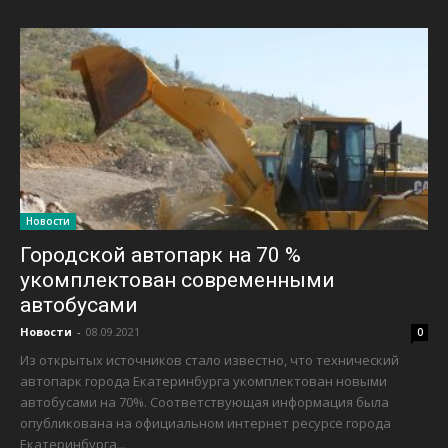
Новости
Городской автопарк на 70 %
укомплектован современными
автобусами
Новости
-
08.09.2021
0
Из открытых источников стало известно, что технический
автопарк города Екатеринбурга укомплектован новыми
автобусами на 70%. Соответствующая информация была
опубликована на официальном интернет ресурсе города
Екатеринбурга...