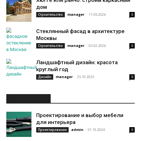
Хюгге или ранчо: строим каркасный
дом
manager
-
11.06.2026
Строительство
0
Стеклянный фасад в архитектуре
Москвы
manager
-
05.02.2026
Строительство
0
Ландшафтный дизайн: красота
круглый год
manager
-
25.10.2025
Дизайн
0
ИНТЕРЕСНОЕ
Проектирование и выбор мебели
для интерьера
admin
-
01.10.2024
Проектирование
0