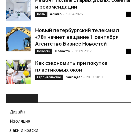
Ремонт пола в старых домах: советы
и рекомендации
admin
-
19.04.2025
Полы
0
Новый петербургский телеканал
«78» начнет вещание 1 сентября —
Агентство Бизнес Новостей
Новости
-
01.09.2017
Новости
0
Как сэкономить при покупке
пластиковых окон
manager
-
20.01.2018
Строительство
0
РУБРИКИ
Дизайн
Изоляция
Лаки и краски