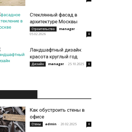
Стеклянный фасад в
архитектуре Москвы
manager
-
Строительство
05.02.2026
0
Ландшафтный дизайн:
красота круглый год
manager
-
25.10.2025
Дизайн
0
ИНТЕРЕСНОЕ
Как обустроить стены в
офисе
admin
-
20.02.2025
Стены
0