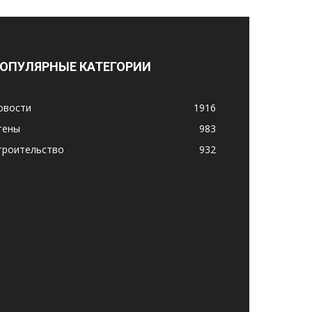
ОПУЛЯРНЫЕ КАТЕГОРИИ
овости
1916
тены
983
троительство
932