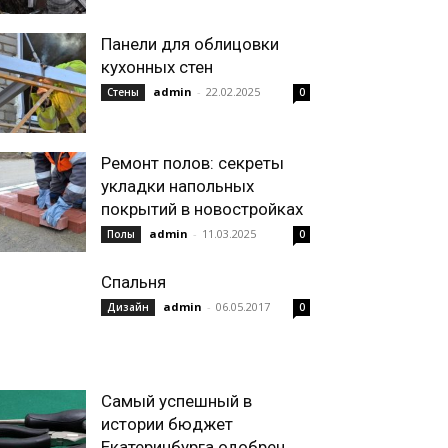
Панели для облицовки
кухонных стен
admin
-
22.02.2025
Стены
0
Ремонт полов: секреты
укладки напольных
покрытий в новостройках
admin
-
11.03.2025
Полы
0
Спальня
admin
-
06.05.2017
Дизайн
0
Самый успешный в
истории бюджет
Екатеринбурга одобрен