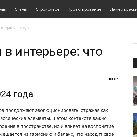
олы
Стены
Стройсмеси
Проектирование
Лаки и краск
то диктует мода
в интерьере: что
87
24 года
ере продолжают эволюционировать, отражая как
ассические элементы. В этом контексте важно
троение в пространстве, но и влияет на восприятие
мещается на гармонию и баланс, что находит свое