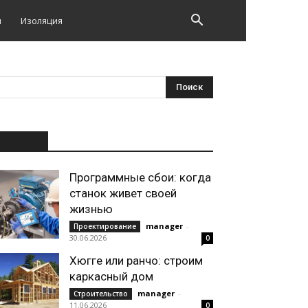
и
Изоляция
НОВОЕ
Программные сбои: когда
станок живет своей
жизнью
manager
-
Проектирование
30.06.2026
0
Хюгге или ранчо: строим
каркасный дом
manager
-
Строительство
11.06.2026
0