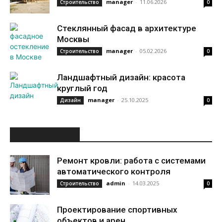
manager
-
11.06.2026
Строительство
0
Стеклянный фасад в архитектуре
Москвы
manager
-
05.02.2026
Строительство
0
Ландшафтный дизайн: красота
круглый год
manager
-
25.10.2025
Дизайн
0
ИНТЕРЕСНОЕ
Ремонт кровли: работа с системами
автоматического контроля
admin
-
14.03.2025
Строительство
0
Проектирование спортивных
объектов и арен