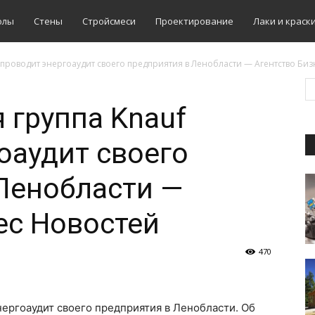
олы
Стены
Стройсмеси
Проектирование
Лаки и краск
проводит энергоаудит своего предприятия в Ленобласти — Агентство Бизн
группа Knauf
оаудит своего
Ленобласти —
ес Новостей
470
ергоаудит своего предприятия в Ленобласти. Об