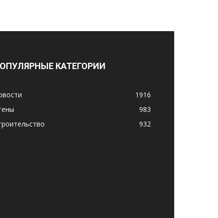
ОПУЛЯРНЫЕ КАТЕГОРИИ
овости
1916
тены
983
троительство
932