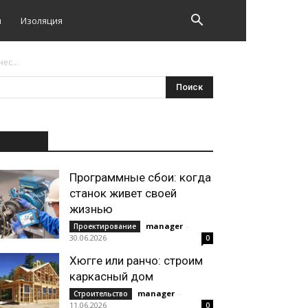
и
Изоляция
ес...
НОВОЕ
Программные сбои: когда
станок живет своей
жизнью
manager
-
Проектирование
30.06.2026
0
Хюгге или ранчо: строим
каркасный дом
manager
-
Строительство
11.06.2026
0