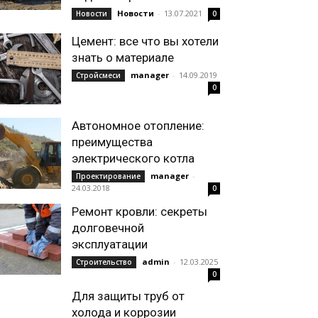
Новости
-
13.07.2021
Новости
0
Цемент: все что вы хотели
знать о материале
manager
-
14.09.2019
Стройсмеси
0
Автономное отопление:
преимущества
электрического котла
manager
-
Проектирование
24.03.2018
0
Ремонт кровли: секреты
долговечной
эксплуатации
admin
-
12.03.2025
Строительство
0
Для защиты труб от
холода и коррозии