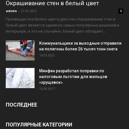
Окрашивание стен в белый цвет
admin
-
21.02.2025
0
Преимущества белого цвета для стен.Окрашивание стен в
белый цвет является одним из самых популярных решений в
интерьере, и это не случайно. Белый цвет обладает...
Коммунальщики за выходные отправили
на полигоны более 26 тысяч тонн снега
14.03.2022
Минфин разработал поправки по
налоговым льготам для жильцов
«хрущевок»
16.08.2017
ПОСЛЕДНЕЕ
ПОПУЛЯРНЫЕ КАТЕГОРИИ