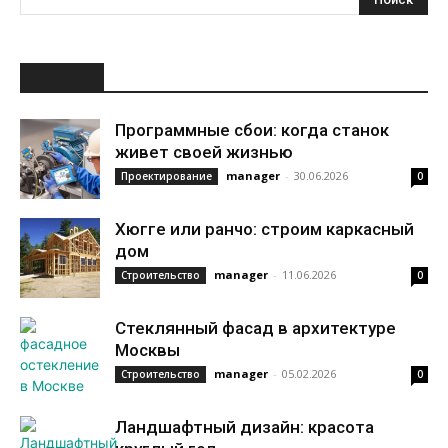
НОВОЕ
Программные сбои: когда станок
живет своей жизнью
manager
-
30.06.2026
Проектирование
0
Хюгге или ранчо: строим каркасный
дом
manager
-
11.06.2026
Строительство
0
Стеклянный фасад в архитектуре
Москвы
manager
-
05.02.2026
Строительство
0
Ландшафтный дизайн: красота