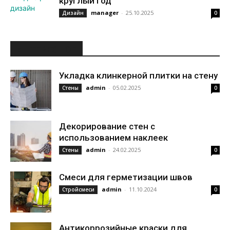
круглый год
manager
-
25.10.2025
Дизайн
0
ИНТЕРЕСНОЕ
Укладка клинкерной плитки на стену
admin
-
05.02.2025
Стены
0
Декорирование стен с
использованием наклеек
admin
-
24.02.2025
Стены
0
Смеси для герметизации швов
admin
-
11.10.2024
Стройсмеси
0
Антикоррозийные краски для