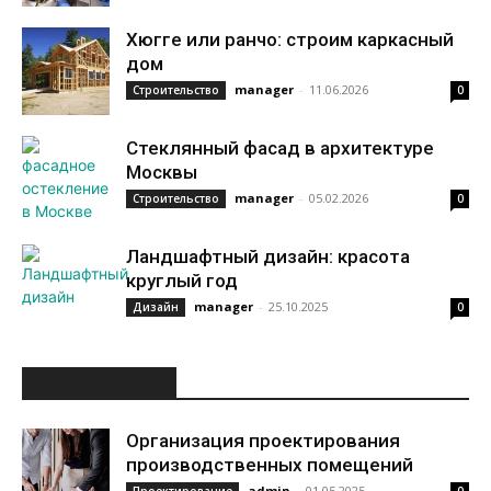
Хюгге или ранчо: строим каркасный
дом
manager
-
11.06.2026
Строительство
0
Стеклянный фасад в архитектуре
Москвы
manager
-
05.02.2026
Строительство
0
Ландшафтный дизайн: красота
круглый год
manager
-
25.10.2025
Дизайн
0
ИНТЕРЕСНОЕ
Организация проектирования
производственных помещений
admin
-
01.05.2025