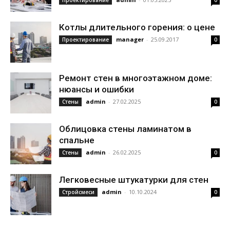
Проектирование
0
Котлы длительного горения: о цене
manager
-
25.09.2017
Проектирование
0
Ремонт стен в многоэтажном доме:
нюансы и ошибки
admin
-
27.02.2025
Стены
0
Облицовка стены ламинатом в
спальне
admin
-
26.02.2025
Стены
0
Легковесные штукатурки для стен
admin
-
10.10.2024
Стройсмеси
0