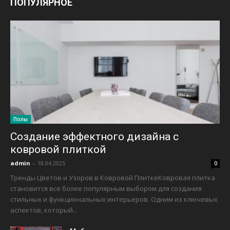
ПОПУЛЯРНОЕ
Полы
Создание эффектного дизайна с
ковровой плиткой
admin
-
18.04.2025
0
Тренды Цветов и Узоров в Ковровой ПлиткеКовровая плитка
становится все более популярным выбором для создания
стильных и функциональных интерьеров. Одним из ключевых
аспектов, который...