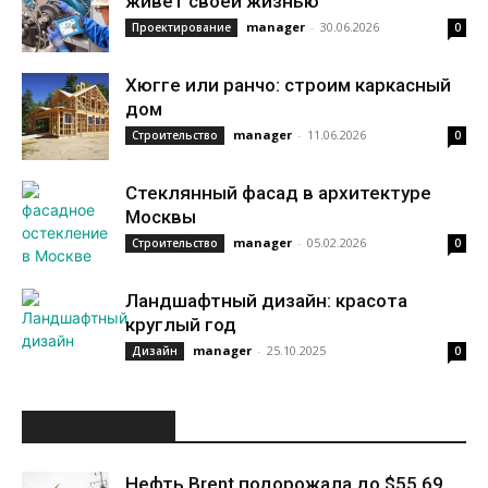
живет своей жизнью
manager
-
30.06.2026
Проектирование
0
Хюгге или ранчо: строим каркасный
дом
manager
-
11.06.2026
Строительство
0
Стеклянный фасад в архитектуре
Москвы
manager
-
05.02.2026
Строительство
0
Ландшафтный дизайн: красота
круглый год
manager
-
25.10.2025
Дизайн
0
ИНТЕРЕСНОЕ
Нефть Brent подорожала до $55,69