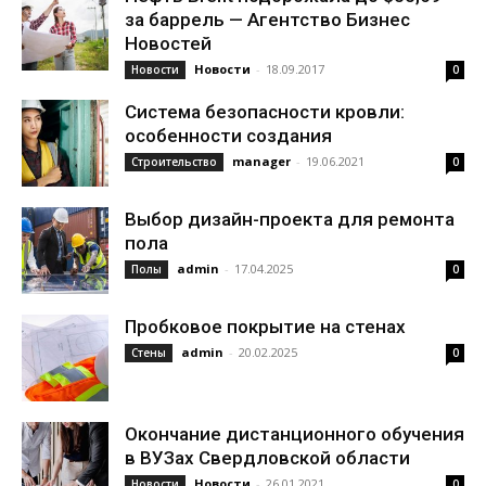
за баррель — Агентство Бизнес
Новостей
Новости
-
18.09.2017
Новости
0
Система безопасности кровли:
особенности создания
manager
-
19.06.2021
Строительство
0
Выбор дизайн-проекта для ремонта
пола
admin
-
17.04.2025
Полы
0
Пробковое покрытие на стенах
admin
-
20.02.2025
Стены
0
Окончание дистанционного обучения
в ВУЗах Свердловской области
Новости
-
26.01.2021
Новости
0