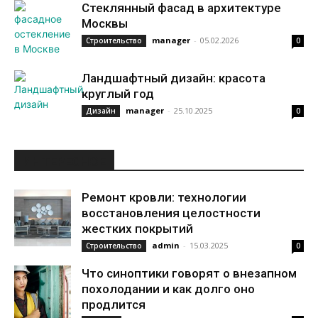
Стеклянный фасад в архитектуре
Москвы
manager
-
05.02.2026
Строительство
0
Ландшафтный дизайн: красота
круглый год
manager
-
25.10.2025
Дизайн
0
ИНТЕРЕСНОЕ
Ремонт кровли: технологии
восстановления целостности
жестких покрытий
admin
-
15.03.2025
Строительство
0
Что синоптики говорят о внезапном
похолодании и как долго оно
продлится