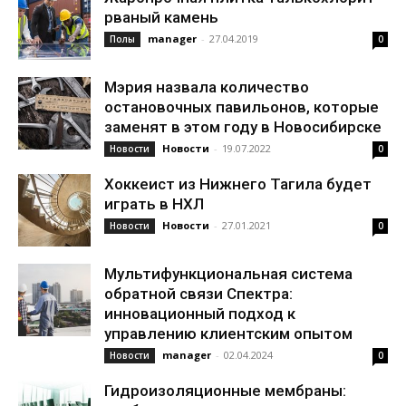
рваный камень
manager
-
27.04.2019
Полы
0
Мэрия назвала количество
остановочных павильонов, которые
заменят в этом году в Новосибирске
Новости
-
19.07.2022
Новости
0
Хоккеист из Нижнего Тагила будет
играть в НХЛ
Новости
-
27.01.2021
Новости
0
Мультифункциональная система
обратной связи Спектра:
инновационный подход к
управлению клиентским опытом
manager
-
02.04.2024
Новости
0
Гидроизоляционные мембраны: