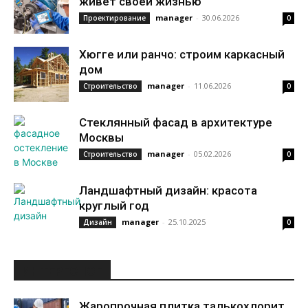
живет своей жизнью
manager
-
30.06.2026
Проектирование
0
Хюгге или ранчо: строим каркасный
дом
manager
-
11.06.2026
Строительство
0
Стеклянный фасад в архитектуре
Москвы
manager
-
05.02.2026
Строительство
0
Ландшафтный дизайн: красота
круглый год
manager
-
25.10.2025
Дизайн
0
ИНТЕРЕСНОЕ
Жаропрочная плитка талькохлорит