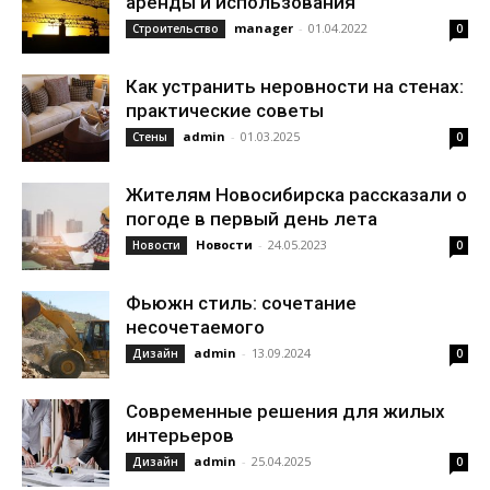
аренды и использования
manager
-
01.04.2022
Строительство
0
Как устранить неровности на стенах:
практические советы
admin
-
01.03.2025
Стены
0
Жителям Новосибирска рассказали о
погоде в первый день лета
Новости
-
24.05.2023
Новости
0
Фьюжн стиль: сочетание
несочетаемого
admin
-
13.09.2024
Дизайн
0
Современные решения для жилых
интерьеров
admin
-
25.04.2025
Дизайн
0