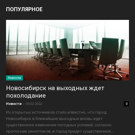
ПОПУЛЯРНОЕ
Новости
Новосибирск на выходных ждет
похолодание
Новости
-
04.02.2022
0
Из открытых источников стало известно, что город
Новосибирск в ближайшие выходные вновь ждет
существенное изменение погодных условий, согласно
прогнозам синоптиков, в город придет существенное...