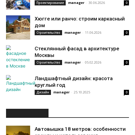
manager
-
30.06.2026
Проектирование
0
Хюгге или ранчо: строим каркасный
дом
manager
-
11.06.2026
Строительство
0
Стеклянный фасад в архитектуре
Москвы
manager
-
05.02.2026
Строительство
0
Ландшафтный дизайн: красота
круглый год
manager
-
25.10.2025
Дизайн
0
ИНТЕРЕСНОЕ
Автовышка 18 метров: особенности