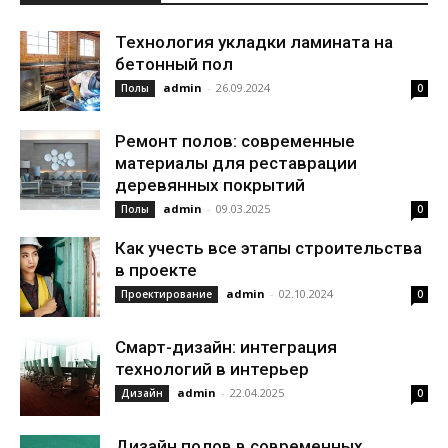
Технология укладки ламината на
бетонный пол
admin
-
26.09.2024
Полы
0
Ремонт полов: современные
материалы для реставрации
деревянных покрытий
admin
-
09.03.2025
Полы
0
Как учесть все этапы строительства
в проекте
admin
-
02.10.2024
Проектирование
0
Смарт-дизайн: интеграция
технологий в интерьер
admin
-
22.04.2025
Дизайн
0
Дизайн полов в современных