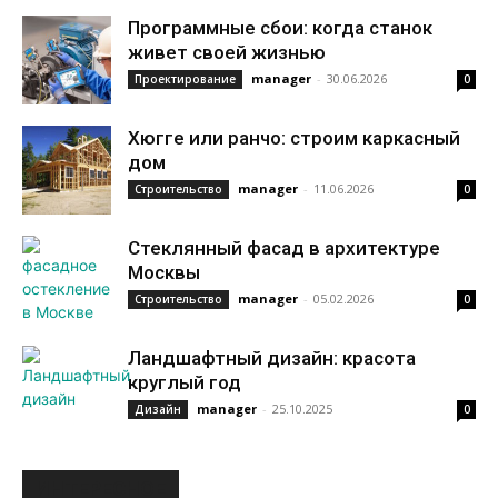
Программные сбои: когда станок
живет своей жизнью
manager
-
30.06.2026
Проектирование
0
Хюгге или ранчо: строим каркасный
дом
manager
-
11.06.2026
Строительство
0
Стеклянный фасад в архитектуре
Москвы
manager
-
05.02.2026
Строительство
0
Ландшафтный дизайн: красота
круглый год
manager
-
25.10.2025
Дизайн
0
ИНТЕРЕСНОЕ