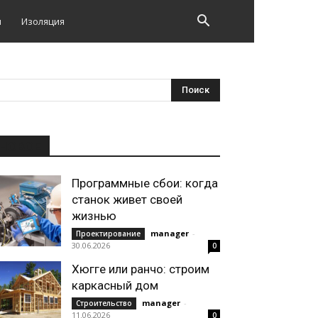
и
Изоляция
НОВОЕ
Программные сбои: когда
станок живет своей
жизнью
manager
-
Проектирование
30.06.2026
0
Хюгге или ранчо: строим
каркасный дом
manager
-
Строительство
11.06.2026
0