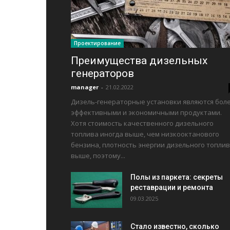
Проектирование
Преимущества дизельных
генераторов
manager
-
21.02.2022
Дизель-генераторные установки являются бол
эффективными и экономичными продуктами.
Хотя стоимость качественного дизельного
топлива иногда выше, чем низкооктанового
бензина, плотность энергии дизельного топли
выше, поэтому...
Полы из паркета: секреты
реставрации и ремонта
09.03.2025
Стало известно, сколько