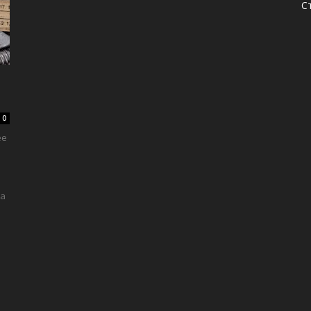
С
0
ее
ва