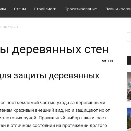
олы
Стены
Стройсмеси
Проектирование
Лаки и краск
янных стен
ы деревянных стен
114
для защиты деревянных
тся неотъемлемой частью ухода за деревянными
тенам красивый внешний вид, но и защищают их от
фиолетовых лучей. Правильный выбор лака играет
ен в отличном состоянии на протяжении долгого