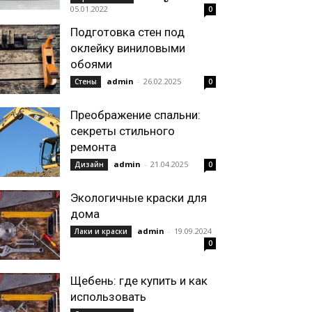
05.01.2022
0
Подготовка стен под
оклейку виниловыми
обоями
admin
-
26.02.2025
Стены
0
Преображение спальни:
секреты стильного
ремонта
admin
-
21.04.2025
Дизайн
0
Экологичные краски для
дома
admin
-
19.09.2024
Лаки и краски
0
Щебень: где купить и как
использовать