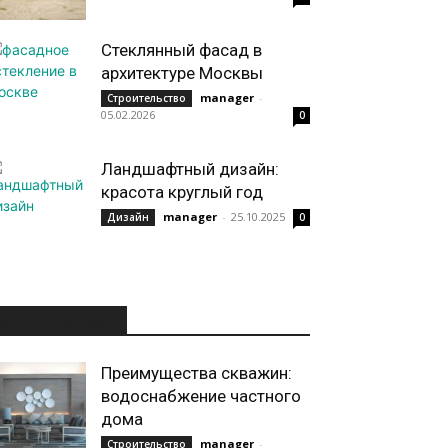
Стеклянный фасад в
архитектуре Москвы
manager
-
Строительство
05.02.2026
0
Ландшафтный дизайн:
красота круглый год
manager
-
25.10.2025
Дизайн
0
ИНТЕРЕСНОЕ
Преимущества скважин:
водоснабжение частного
дома
manager
-
Строительство