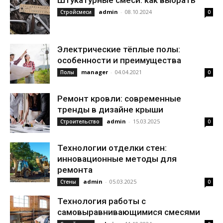
Штукатурные смеси: как выбрать
admin
-
08.10.2024
Стройсмеси
0
Электрические тёплые полы:
особенности и преимущества
manager
-
04.04.2021
Полы
0
Ремонт кровли: современные
тренды в дизайне крыши
admin
-
15.03.2025
Строительство
0
Технологии отделки стен:
инновационные методы для
ремонта
admin
-
05.03.2025
Стены
0
Технология работы с
самовыравнивающимися смесями