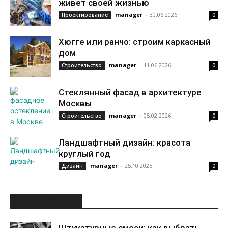
живет своей жизнью
manager
-
30.06.2026
Проектирование
0
Хюгге или ранчо: строим каркасный
дом
manager
-
11.06.2026
Строительство
0
Стеклянный фасад в архитектуре
Москвы
manager
-
05.02.2026
Строительство
0
Ландшафтный дизайн: красота
круглый год
manager
-
25.10.2025
Дизайн
0
ИНТЕРЕСНОЕ