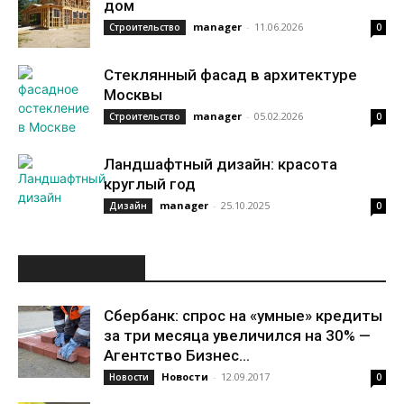
дом
manager
-
11.06.2026
Строительство
0
Стеклянный фасад в архитектуре
Москвы
manager
-
05.02.2026
Строительство
0
Ландшафтный дизайн: красота
круглый год
manager
-
25.10.2025
Дизайн
0
ИНТЕРЕСНОЕ
Сбербанк: спрос на «умные» кредиты
за три месяца увеличился на 30% —
Агентство Бизнес...
Новости
-
12.09.2017
Новости
0