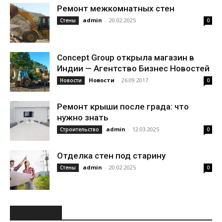
Ремонт межкомнатных стен
admin
-
20.02.2025
Стены
0
Concept Group открыла магазин в
Индии — Агентство Бизнес Новостей
Новости
-
26.09.2017
Новости
0
Ремонт крыши после града: что
нужно знать
admin
-
12.03.2025
Строительство
0
Отделка стен под старину
admin
-
20.02.2025
Стены
0
РУБРИКИ