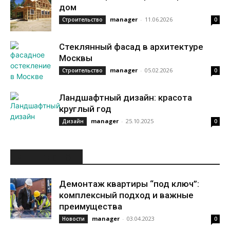
дом
manager
-
11.06.2026
Строительство
0
Стеклянный фасад в архитектуре
Москвы
manager
-
05.02.2026
Строительство
0
Ландшафтный дизайн: красота
круглый год
manager
-
25.10.2025
Дизайн
0
ИНТЕРЕСНОЕ
Демонтаж квартиры “под ключ”:
комплексный подход и важные
преимущества
manager
-
03.04.2023
Новости
0