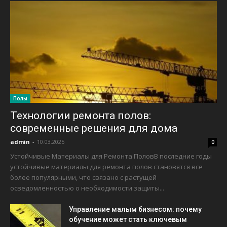
Полы
Технологии ремонта полов:
современные решения для дома
admin
-
10.03.2025
0
Устойчивые Материалы для Ремонта ПоловВ последние годы
устойчивые материалы для ремонта полов становятся все
более популярными, что связано с растущей
осведомленностью о необходимости защиты...
Управление малым бизнесом: почему
обучение может стать ключевым