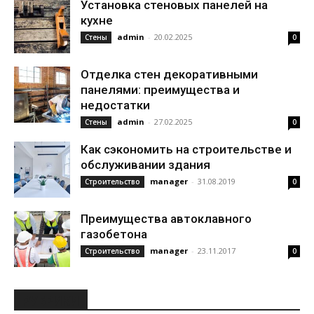
Установка стеновых панелей на
кухне
admin
-
20.02.2025
Стены
0
Отделка стен декоративными
панелями: преимущества и
недостатки
admin
-
27.02.2025
Стены
0
Как сэкономить на строительстве и
обслуживании здания
manager
-
31.08.2019
Строительство
0
Преимущества автоклавного
газобетона
manager
-
23.11.2017
Строительство
0
РУБРИКИ