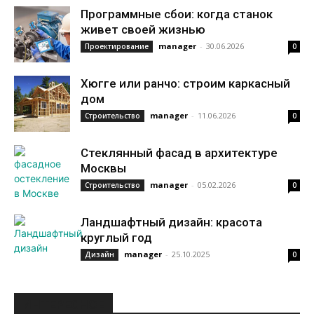
Программные сбои: когда станок
живет своей жизнью
manager
-
30.06.2026
Проектирование
0
Хюгге или ранчо: строим каркасный
дом
manager
-
11.06.2026
Строительство
0
Стеклянный фасад в архитектуре
Москвы
manager
-
05.02.2026
Строительство
0
Ландшафтный дизайн: красота
круглый год
manager
-
25.10.2025
Дизайн
0
ИНТЕРЕСНОЕ