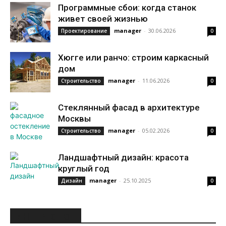
Программные сбои: когда станок
живет своей жизнью
manager
-
30.06.2026
Проектирование
0
Хюгге или ранчо: строим каркасный
дом
manager
-
11.06.2026
Строительство
0
Стеклянный фасад в архитектуре
Москвы
manager
-
05.02.2026
Строительство
0
Ландшафтный дизайн: красота
круглый год
manager
-
25.10.2025
Дизайн
0
ИНТЕРЕСНОЕ