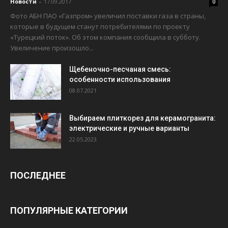
Новости
-
17.09.2017
0
Фото АБН ПАО «Газпром» увеличил поставки газа в страны,
которые в будущем станут потребителями по проекту
«Турецкий поток». Об этом компания сообщила в субботу.
Увеличение произошло...
Щебеночно-песчаная смесь:
особенности использования
08.07.2021
Выбираем плиткорез для керамогранита:
электрические и ручные варианты
22.05.2023
ПОСЛЕДНЕЕ
ПОПУЛЯРНЫЕ КАТЕГОРИИ