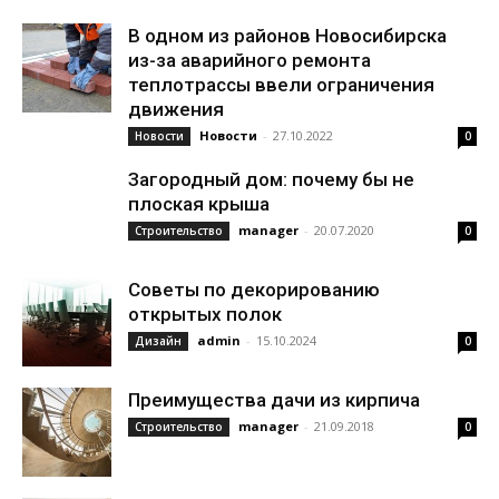
В одном из районов Новосибирска
из-за аварийного ремонта
теплотрассы ввели ограничения
движения
Новости
-
27.10.2022
Новости
0
Загородный дом: почему бы не
плоская крыша
manager
-
20.07.2020
Строительство
0
Советы по декорированию
открытых полок
admin
-
15.10.2024
Дизайн
0
Преимущества дачи из кирпича
manager
-
21.09.2018
Строительство
0