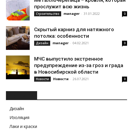
Металлочерепица – кровля, которая
прослужит всю жизнь
manager
-
31.01.2022
Строительство
0
Скрытый карниз для натяжного
потолка: особенности
manager
-
04.02.2021
Дизайн
0
МЧС выпустило экстренное
предупреждение из-за гроз и града
в Новосибирской области
Новости
-
26.07.2021
Новости
0
РУБРИКИ
Дизайн
Изоляция
Лаки и краски