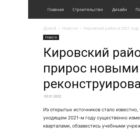
Главная
Строительство
Дизайн
П
Домой
Новости
Кировский район в 2021 год
Новости
Кировский райо
прирос новыми
реконструиров
03.01.2022
Из открытых источников стало известно,
уходящем 2021-м году существенно изме
кварталами, обзавестись учебными учре