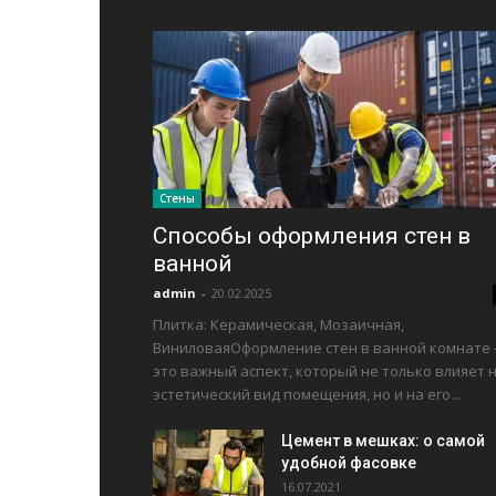
Стены
Способы оформления стен в
ванной
admin
-
20.02.2025
Плитка: Керамическая, Мозаичная,
ВиниловаяОформление стен в ванной комнате
это важный аспект, который не только влияет 
эстетический вид помещения, но и на его...
Цемент в мешках: о самой
удобной фасовке
16.07.2021