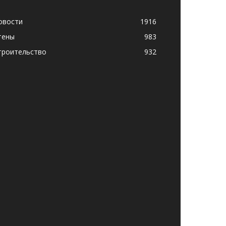
овости
1916
тены
983
троительство
932