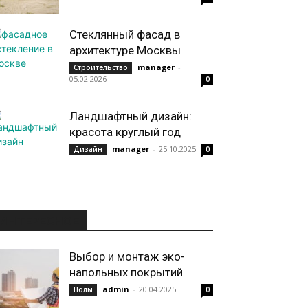
Стеклянный фасад в
архитектуре Москвы
manager
-
Строительство
05.02.2026
0
Ландшафтный дизайн:
красота круглый год
manager
-
25.10.2025
Дизайн
0
ИНТЕРЕСНОЕ
Выбор и монтаж эко-
напольных покрытий
admin
-
20.04.2025
Полы
0