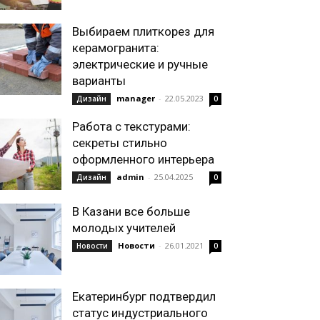
Выбираем плиткорез для
керамогранита:
электрические и ручные
варианты
manager
-
22.05.2023
Дизайн
0
Работа с текстурами:
секреты стильно
оформленного интерьера
admin
-
25.04.2025
Дизайн
0
В Казани все больше
молодых учителей
Новости
-
26.01.2021
Новости
0
Екатеринбург подтвердил
статус индустриального