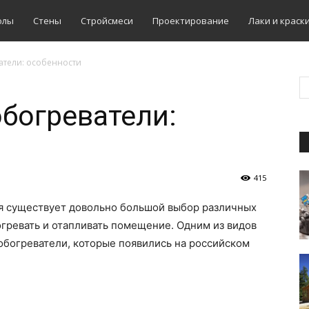
олы
Стены
Стройсмеси
Проектирование
Лаки и краск
атели: особенности
богреватели:
415
я существует довольно большой выбор различных
гревать и отапливать помещение. Одним из видов
обогреватели, которые появились на российском