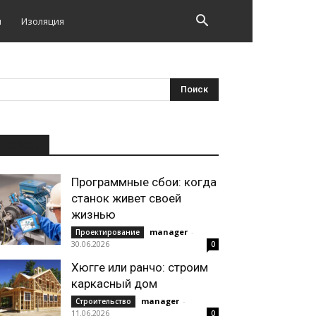
и
Изоляция
НОВОЕ
Программные сбои: когда
станок живет своей
жизнью
manager
-
Проектирование
30.06.2026
0
Хюгге или ранчо: строим
каркасный дом
manager
-
Строительство
11.06.2026
0