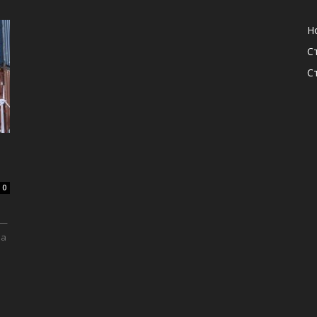
Н
С
С
0
 —
на