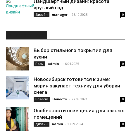
Ландшафтный дизайн: красота
круглый год
manager
-
25.10.2025
Дизайн
0
ИНТЕРЕСНОЕ
Выбор стильного покрытия для
кухни
admin
-
16.04.2025
Полы
0
Новосибирск готовится к зиме:
мэрия закупает технику для уборки
снега
Новости
-
27.08.2021
Новости
0
Особенности освещения для разных
помещений
admin
-
13.09.2024
Дизайн
0