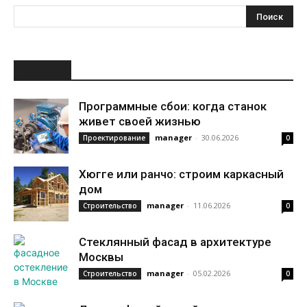
НОВОЕ
Программные сбои: когда станок
живет своей жизнью
manager
-
30.06.2026
Проектирование
0
Хюгге или ранчо: строим каркасный
дом
manager
-
11.06.2026
Строительство
0
Стеклянный фасад в архитектуре
Москвы
manager
-
05.02.2026
Строительство
0