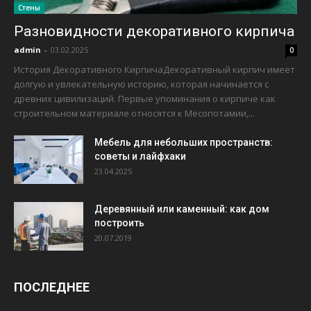
Стены
Разновидности декоративного кирпича
admin
-
03.02.2025
0
История Декоративного КирпичаДекоративный кирпич имеет
долгую и увлекательную историю, которая начинается с
древних цивилизаций. Первые упоминания о кирпиче как
строительном материале относятся к Месопотамии,...
Мебель для небольших пространств:
советы и лайфхаки
23.04.2025
Деревянный или каменный: как дом
построить
20.07.2019
ПОСЛЕДНЕЕ