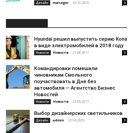
manager
-
25.10.2025
Дизайн
0
ИНТЕРЕСНОЕ
Hyundai решил выпустить серию Kona
в виде электромобилей в 2018 году
Новости
-
21.08.2017
Новости
0
Командировки помешали
чиновникам Смольного
поучаствовать в Дне без
автомобиля — Агентство Бизнес
Новостей
Новости
-
23.09.2017
Новости
0
Выбор дизайнерских светильников
admin
-
23.04.2025
Дизайн
0