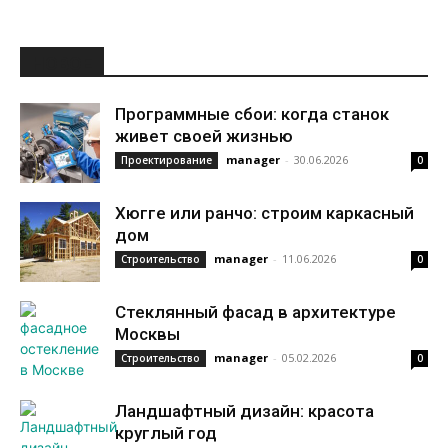
НОВОЕ
Программные сбои: когда станок
живет своей жизнью
manager
-
30.06.2026
Проектирование
0
Хюгге или ранчо: строим каркасный
дом
manager
-
11.06.2026
Строительство
0
Стеклянный фасад в архитектуре
Москвы
manager
-
05.02.2026
Строительство
0
Ландшафтный дизайн: красота
круглый год