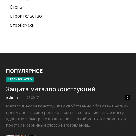
Стены
Строительство
Стройсмеси
ПОПУЛЯРНОЕ
Строительство
Защита металлоконструкций
admin
-
11.07.2017
0
Металлическим конструкциям свойственно обладать многими
преимуществами, среди которых выделяют меньшую массу,
удобство и быстроту возведения, легкий монтаж и демонтаж,
простой и серийный способ изготовления,...