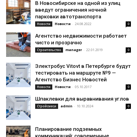
В Новосибирске на одной из улиц
введут ограничения ночной
парковки автотранспорта
Новости
-
24.08.2022
Новости
0
Агентство недвижимости работает
чисто и прозрачно
manager
-
22.01.2019
Строительство
0
Электробус Vitovt в Петербурге будут
тестировать на маршруте №9 —
Агентство Бизнес Новостей
Новости
-
05.10.2017
Новости
0
Шпаклевки для выравнивания углов
admin
-
10.10.2024
Стройсмеси
0
Планирование подземных
коммуникаций: современные