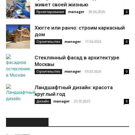
живет своей жизнью
manager
-
30.06.2026
Проектирование
0
Хюгге или ранчо: строим каркасный
дом
manager
-
11.06.2026
Строительство
0
Стеклянный фасад в архитектуре
Москвы
manager
-
05.02.2026
Строительство
0
Ландшафтный дизайн: красота
круглый год
manager
-
25.10.2025
Дизайн
0
ИНТЕРЕСНОЕ