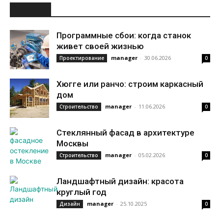
НОВОЕ
Программные сбои: когда станок
живет своей жизнью
manager
-
30.06.2026
Проектирование
0
Хюгге или ранчо: строим каркасный
дом
manager
-
11.06.2026
Строительство
0
Стеклянный фасад в архитектуре
Москвы
manager
-
05.02.2026
Строительство
0
Ландшафтный дизайн: красота
круглый год
manager
-
25.10.2025
Дизайн
0