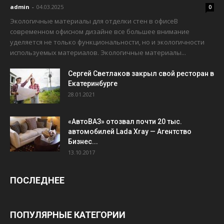
admin
-
04.03.2025
0
Экологичные материалы для отделки стен в офисеВ
современном офисном дизайне все большее внимание
уделяется не только функциональности, но и экологичности
используемых материалов. Экологичные материалы...
Сергей Светлаков закрыл свой ресторан в
Екатеринбурге
28.01.2021
«АвтоВАЗ» отозвал почти 20 тыс.
автомобилей Lada Xray — Агентство
Бизнес...
13.10.2017
ПОСЛЕДНЕЕ
ПОПУЛЯРНЫЕ КАТЕГОРИИ