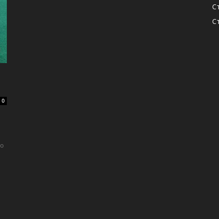
С
С
0
го