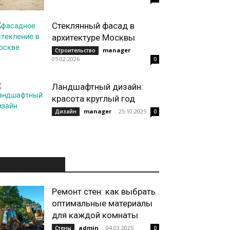
Стеклянный фасад в
архитектуре Москвы
manager
-
Строительство
05.02.2026
0
Ландшафтный дизайн:
красота круглый год
manager
-
25.10.2025
Дизайн
0
ИНТЕРЕСНОЕ
Ремонт стен: как выбрать
оптимальные материалы
для каждой комнаты
admin
-
04.03.2025
Стены
0