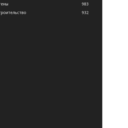
тены
983
троительство
932