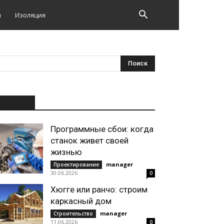
и
Изоляция
НОВОЕ
Программные сбои: когда
станок живет своей
жизнью
manager
-
Проектирование
30.06.2026
0
Хюгге или ранчо: строим
каркасный дом
manager
-
Строительство
11.06.2026
0