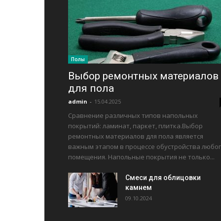
Полы
Выбор ремонтных материалов
для пола
admin
-
15.04.2025
Сравнение различных типов напольных
покрытий: ламинат, паркет, плитка.Выбор
ремонтных материалов для пола является
важным этапом в процессе обустройства любо
помещения. Напольные покрытия не только...
Смеси для облицовки
камнем
09.10.2024