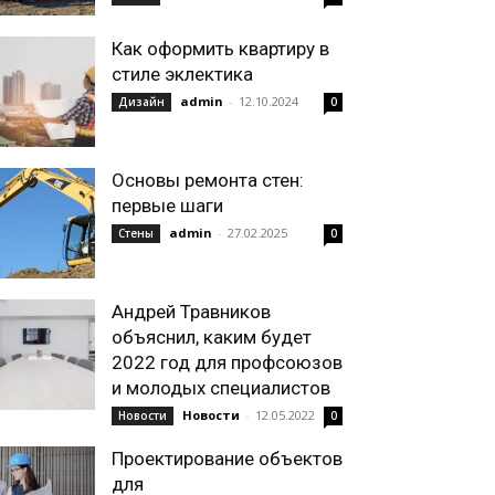
Как оформить квартиру в
стиле эклектика
admin
-
12.10.2024
Дизайн
0
Основы ремонта стен:
первые шаги
admin
-
27.02.2025
Стены
0
Андрей Травников
объяснил, каким будет
2022 год для профсоюзов
и молодых специалистов
Новости
-
12.05.2022
Новости
0
Проектирование объектов
для