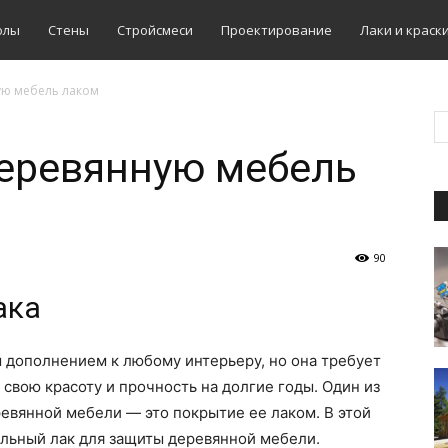
олы
Стены
Стройсмеси
Проектирование
Лаки и краск
ую мебель лаком
деревянную мебель
90
ака
 дополнением к любому интерьеру, но она требует
 свою красоту и прочность на долгие годы. Один из
евянной мебели — это покрытие ее лаком. В этой
ильный лак для защиты деревянной мебели.