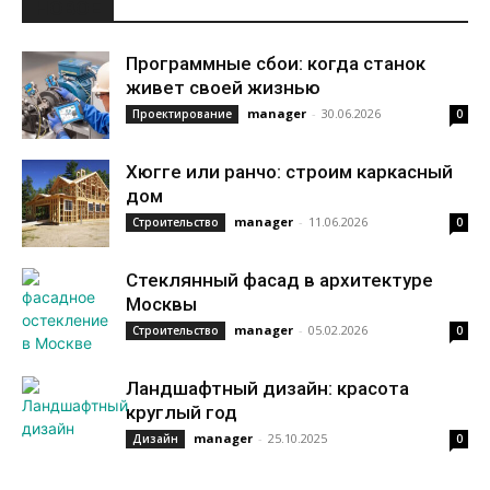
НОВОЕ
Программные сбои: когда станок
живет своей жизнью
manager
-
30.06.2026
Проектирование
0
Хюгге или ранчо: строим каркасный
дом
manager
-
11.06.2026
Строительство
0
Стеклянный фасад в архитектуре
Москвы
manager
-
05.02.2026
Строительство
0
Ландшафтный дизайн: красота
круглый год
manager
-
25.10.2025
Дизайн
0