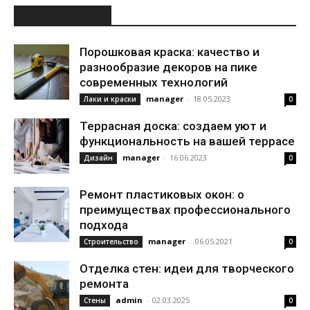
ИНТЕРЕСНОЕ
Порошковая краска: качество и
разнообразие декоров на пике
современных технологий
manager
-
18.05.2023
Лаки и краски
0
Террасная доска: создаем уют и
функциональность на вашей террасе
manager
-
16.06.2023
Дизайн
0
Ремонт пластиковых окон: о
преимуществах профессионального
подхода
manager
-
06.05.2021
Строительство
0
Отделка стен: идеи для творческого
ремонта
admin
-
02.03.2025
Стены
0