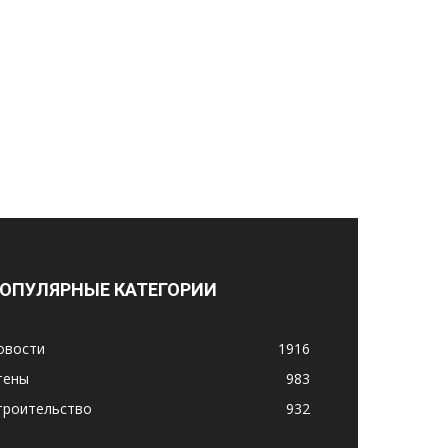
ОПУЛЯРНЫЕ КАТЕГОРИИ
овости
1916
тены
983
троительство
932