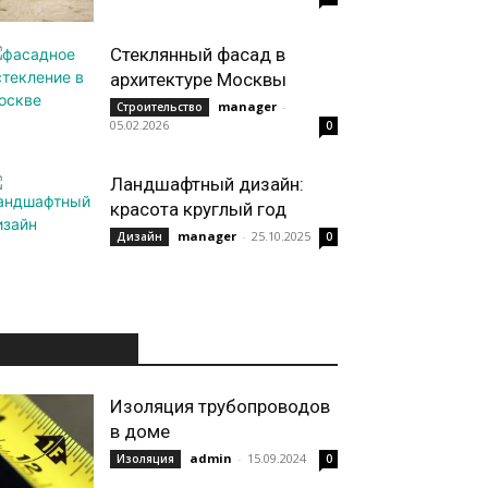
Стеклянный фасад в
архитектуре Москвы
manager
-
Строительство
05.02.2026
0
Ландшафтный дизайн:
красота круглый год
manager
-
25.10.2025
Дизайн
0
ИНТЕРЕСНОЕ
Изоляция трубопроводов
в доме
admin
-
15.09.2024
Изоляция
0