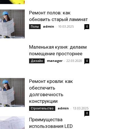
Ремонт полов: как
обновить старый ламинат
admin
-
10.03.2025
Полы
0
Маленькая кухня: делаем
помещение просторнее
manager
-
22.03.2020
Дизайн
0
Ремонт кровли: как
обеспечить
долговечность
конструкции
admin
-
13.03.2025
Строительство
0
Преимущества
использования LED