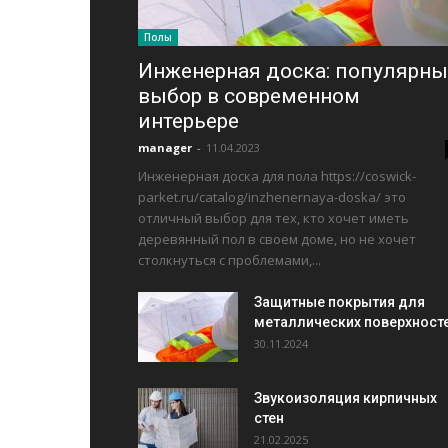
Полы
Инженерная доска: популярн
выбор в современном
интерьере
manager
-
11.04.2023
Инженерная доска для пола https://coswick-
parket.ru/catalog/inzhenernaya-doska/ это
отличный выбор для тех, кто хочет иметь
деревянный пол в своем доме, но не хочет
столкнуться с проблемами,...
Защитные покрытия для
металлических поверхност
30.11.2024
Звукоизоляция кирпичных
стен
21.02.2025