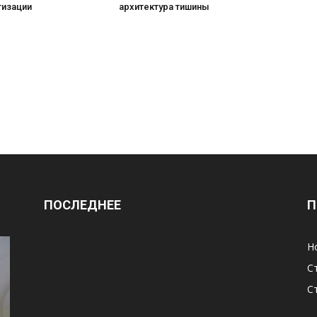
тизации
архитектура тишины
ПОСЛЕДНЕЕ
П
Н
С
С