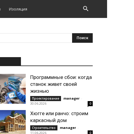
и
Изоляция
НОВОЕ
Программные сбои: когда
станок живет своей
жизнью
manager
-
Проектирование
30.06.2026
0
Хюгге или ранчо: строим
каркасный дом
manager
-
Строительство
11.06.2026
0