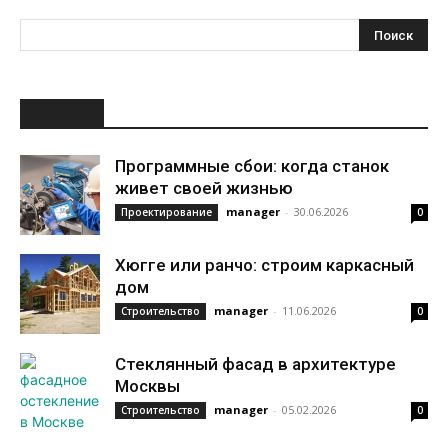
НОВОЕ
Программные сбои: когда станок
живет своей жизнью
manager
-
30.06.2026
Проектирование
0
Хюгге или ранчо: строим каркасный
дом
manager
-
11.06.2026
Строительство
0
Стеклянный фасад в архитектуре
Москвы
manager
-
05.02.2026
Строительство
0