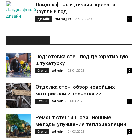
Ландшафтный дизайн: красота
круглый год
manager
-
25.10.2025
Дизайн
0
ИНТЕРЕСНОЕ
Подготовка стен под декоративную
штукатурку
admin
-
23.01.2025
Стены
0
Отделка стен: обзор новейших
материалов и технологий
admin
-
04.03.2025
Стены
0
Ремонт стен: инновационные
методы улучшения теплоизоляции
admin
-
04.03.2025
Стены
0