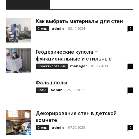
ИНТЕРЕСНОЕ
Как выбрать материалы для стен
admin
-
02.10.2024
Стены
0
Геодезические купола —
функциональные и стильные
manager
-
01.05.2019
Проектирование
0
Фальшполы
admin
-
25.06.2017
Полы
0
Декорирование стен в детской
комнате
admin
-
07.02.2025
Стены
0