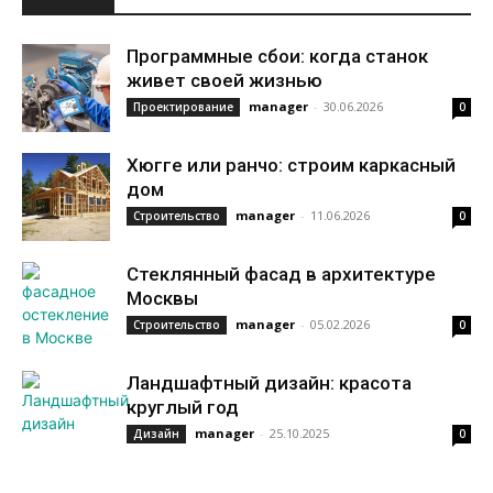
НОВОЕ
Программные сбои: когда станок
живет своей жизнью
manager
-
30.06.2026
Проектирование
0
Хюгге или ранчо: строим каркасный
дом
manager
-
11.06.2026
Строительство
0
Стеклянный фасад в архитектуре
Москвы
manager
-
05.02.2026
Строительство
0
Ландшафтный дизайн: красота
круглый год
manager
-
25.10.2025
Дизайн
0