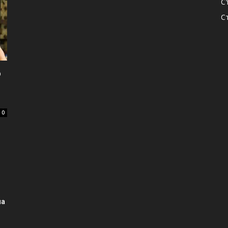
С
С
о
0
на