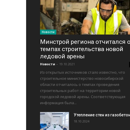
Новости
Минстрой региона отчитался 
темпах строительства новой
ледовой арены
Новости
-
19.10.2021
Из открытых источников стало известно, что
строительное министерство новосибирской
области отчиталось о темпах проведения
строительных работ на территории новой
городской ледовой арены. Соответствующая
информация была...
Утепление стен из газобето
18.10.2024