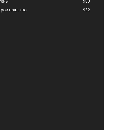
тены
983
троительство
932