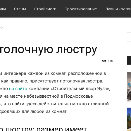
олы
Стены
Стройсмеси
Проектирование
Лаки и краск
ру
толочную люстру
476
В интерьере каждой из комнат, расположенной в
как правило, присутствует потолочная люстра.
ожно
на сайте
компании «Строительный двор Яуза»,
я на месте небезызвестной в Подмосковье
, что найти здесь действительно можно отличный
дходящих для любой из комнат.
ю люстру: размер имеет