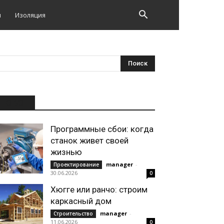
и
Изоляция
НОВОЕ
Программные сбои: когда
станок живет своей
жизнью
manager
-
Проектирование
30.06.2026
0
Хюгге или ранчо: строим
каркасный дом
manager
-
Строительство
11.06.2026
0