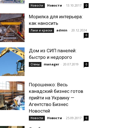
Новости
-
13.10.2017
Новости
0
Морилка для интерьера:
как наносить
admin
-
20.12.2024
Лаки и краски
0
Дом из СИП панелей:
быстро и недорого
manager
-
20.07.2019
Стены
0
Порошенко: Весь
канадский бизнес готов
прийти на Украину —
Агентство Бизнес
Новостей
Новости
-
25.09.2017
Новости
0