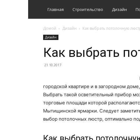
Главная
Строительство
Дизайн
П
Домой
Дизайн
Как выбрать потолочную люст
Дизайн
Как выбрать по
21.10.2017
городской квартире и в загородном доме,
Выбрать такой осветительный прибор м
торговые площади которой располагаютс
Мытищинской ярмарки. Следует заметить
выбор потолочных люстр, оптимально по
Как выбрать потолочну