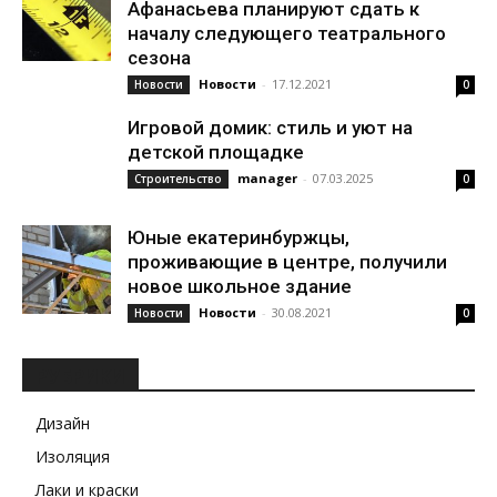
Афанасьева планируют сдать к
началу следующего театрального
сезона
Новости
-
17.12.2021
Новости
0
Игровой домик: стиль и уют на
детской площадке
manager
-
07.03.2025
Строительство
0
Юные екатеринбуржцы,
проживающие в центре, получили
новое школьное здание
Новости
-
30.08.2021
Новости
0
РУБРИКИ
Дизайн
Изоляция
Лаки и краски