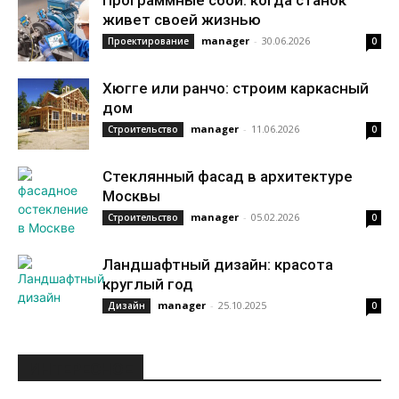
Программные сбои: когда станок
живет своей жизнью
manager
-
30.06.2026
Проектирование
0
Хюгге или ранчо: строим каркасный
дом
manager
-
11.06.2026
Строительство
0
Стеклянный фасад в архитектуре
Москвы
manager
-
05.02.2026
Строительство
0
Ландшафтный дизайн: красота
круглый год
manager
-
25.10.2025
Дизайн
0
ИНТЕРЕСНОЕ