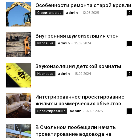
Особенности ремонта старой кровли
admin
-
12.03.2025
Строительство
0
Внутренняя шумоизоляция стен
admin
-
15.09.2024
Изоляция
0
Звукоизоляция детской комнаты
admin
-
18.09.2024
Изоляция
0
Интегрированное проектирование
жилых и коммерческих объектов
admin
-
02.05.2025
Проектирование
0
В Смольном пообещали начать
проектирование водовода на