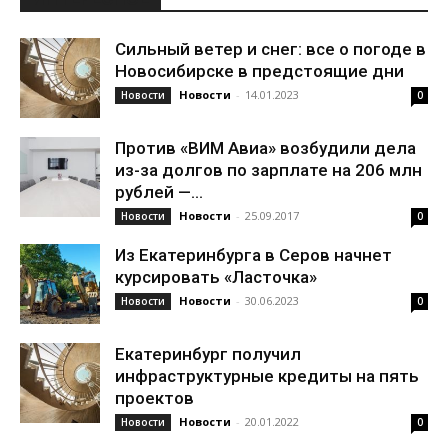
Сильный ветер и снег: все о погоде в
Новосибирске в предстоящие дни
Новости
-
14.01.2023
Новости
0
Против «ВИМ Авиа» возбудили дела
из-за долгов по зарплате на 206 млн
рублей —...
Новости
-
25.09.2017
Новости
0
Из Екатеринбурга в Серов начнет
курсировать «Ласточка»
Новости
-
30.06.2023
Новости
0
Екатеринбург получил
инфраструктурные кредиты на пять
проектов
Новости
-
20.01.2022
Новости
0