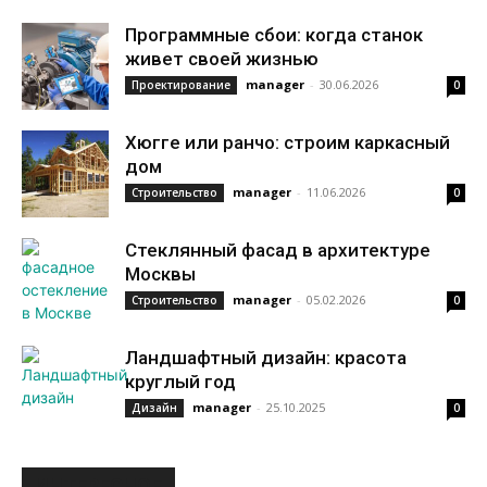
Программные сбои: когда станок
живет своей жизнью
manager
-
30.06.2026
Проектирование
0
Хюгге или ранчо: строим каркасный
дом
manager
-
11.06.2026
Строительство
0
Стеклянный фасад в архитектуре
Москвы
manager
-
05.02.2026
Строительство
0
Ландшафтный дизайн: красота
круглый год
manager
-
25.10.2025
Дизайн
0
ИНТЕРЕСНОЕ