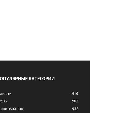
ОПУЛЯРНЫЕ КАТЕГОРИИ
овости
1916
тены
983
троительство
932