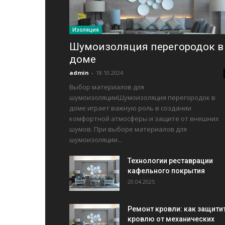
Изоляция
Шумоизоляция перегородок в
доме
admin
-
18.10.2024
Выбор материалов для
шумоизоляцииШумоизоляция перегородок в
доме играет важную роль в создании
комфортной атмосферы и защите от внешних
шумов. При выборе материалов для
шумоизоляции...
Технологии реставрации
кафельного покрытия
20.04.2025
Ремонт кровли: как защити
кровлю от механических