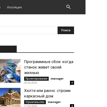
и
Изоляция
НОВОЕ
Программные сбои: когда
станок живет своей
жизнью
manager
-
Проектирование
30.06.2026
0
Хюгге или ранчо: строим
каркасный дом
manager
-
Строительство
11.06.2026
0