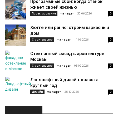
Программные сбои: когда станок
живет своей жизнью
manager
-
30.06.2026
Проектирование
0
Хюгге или ранчо: строим каркасный
дом
manager
-
11.06.2026
Строительство
0
Стеклянный фасад в архитектуре
Москвы
manager
-
05.02.2026
Строительство
0
Ландшафтный дизайн: красота
круглый год
manager
-
25.10.2025
Дизайн
0
ИНТЕРЕСНОЕ