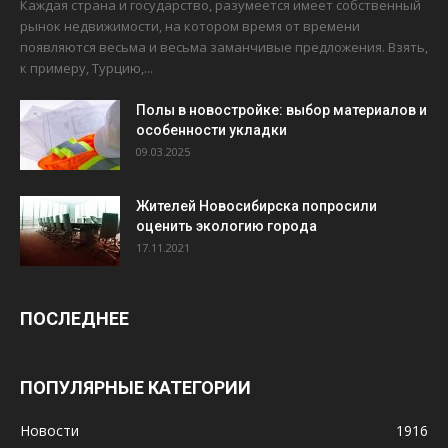
Каждая страна и государство, разумеется имеет собственный
рынок недвижимости, на котором время от времени
появляются весьма и весьма заманчивые предложения. Взять,
к примеру, Турцию,...
Полы в новостройке: выбор материалов и
особенности укладки
09.03.2025
Жителей Новосибирска попросили
оценить экологию города
17.11.2021
ПОСЛЕДНЕЕ
ПОПУЛЯРНЫЕ КАТЕГОРИИ
Новости
1916