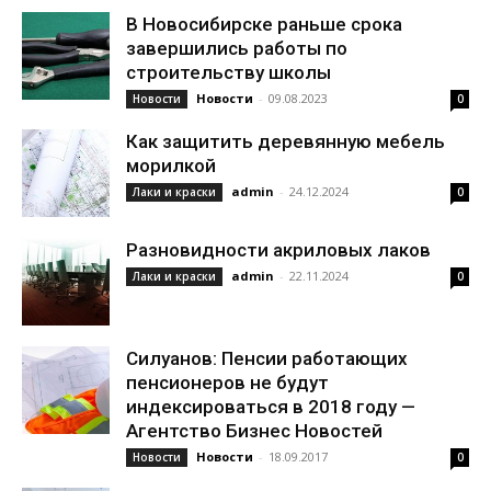
В Новосибирске раньше срока
завершились работы по
строительству школы
Новости
-
09.08.2023
Новости
0
Как защитить деревянную мебель
морилкой
admin
-
24.12.2024
Лаки и краски
0
Разновидности акриловых лаков
admin
-
22.11.2024
Лаки и краски
0
Силуанов: Пенсии работающих
пенсионеров не будут
индексироваться в 2018 году —
Агентство Бизнес Новостей
Новости
-
18.09.2017
Новости
0