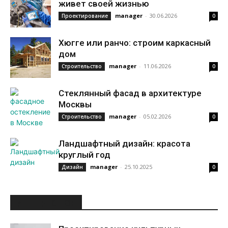
живет своей жизнью
manager
-
30.06.2026
Проектирование
0
Хюгге или ранчо: строим каркасный
дом
manager
-
11.06.2026
Строительство
0
Стеклянный фасад в архитектуре
Москвы
manager
-
05.02.2026
Строительство
0
Ландшафтный дизайн: красота
круглый год
manager
-
25.10.2025
Дизайн
0
ИНТЕРЕСНОЕ