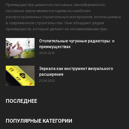
Преимущества цементно-песчаных смесейЦементно-
песчаные смеси являются одним из наиболее
распространенных строительных материалов, используемых
в современном строительстве. Они обладают рядом
преимуществ, которые делают их незаменимыми при...
Отопительные чугунные радиаторы: о
преимуществах
20.09.2018
Зеркала как инструмент визуального
расширения
25.04.2025
ПОСЛЕДНЕЕ
ПОПУЛЯРНЫЕ КАТЕГОРИИ