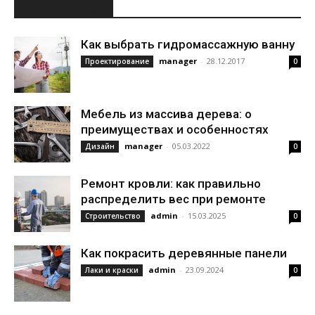
ИНТЕРЕСНОЕ
Как выбрать гидромассажную ванну
manager
-
28.12.2017
Проектирование
0
Мебель из массива дерева: о
преимуществах и особенностях
manager
-
05.03.2022
Дизайн
0
Ремонт кровли: как правильно
распределить вес при ремонте
admin
-
15.03.2025
Строительство
0
Как покрасить деревянные панели
admin
-
23.09.2024
Лаки и краски
0