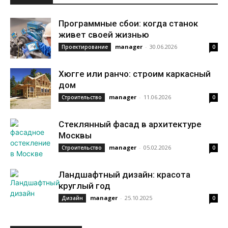
Программные сбои: когда станок
живет своей жизнью
manager
-
30.06.2026
Проектирование
0
Хюгге или ранчо: строим каркасный
дом
manager
-
11.06.2026
Строительство
0
Стеклянный фасад в архитектуре
Москвы
manager
-
05.02.2026
Строительство
0
Ландшафтный дизайн: красота
круглый год
manager
-
25.10.2025
Дизайн
0