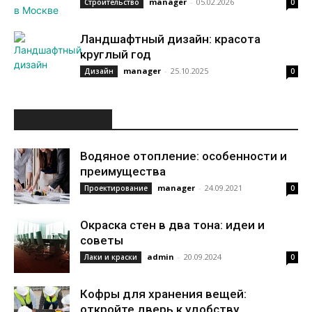
manager
-
05.02.2026
Строительство
0
Ландшафтный дизайн: красота
круглый год
manager
-
25.10.2025
Дизайн
0
ИНТЕРЕСНОЕ
Водяное отопление: особенности и
преимущества
manager
-
24.09.2021
Проектирование
0
Окраска стен в два тона: идеи и
советы
admin
-
20.09.2024
Лаки и краски
0
Кофры для хранения вещей:
откройте дверь к удобству