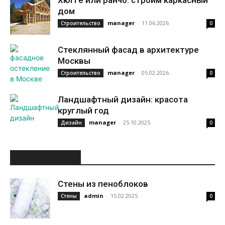
Хюгге или ранчо: строим каркасный
дом
manager
-
11.06.2026
Строительство
0
Стеклянный фасад в архитектуре
Москвы
manager
-
05.02.2026
Строительство
0
Ландшафтный дизайн: красота
круглый год
manager
-
25.10.2025
Дизайн
0
ИНТЕРЕСНОЕ
Стены из пеноблоков
admin
-
15.02.2025
Стены
0