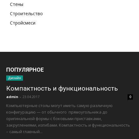
Стены
Строительство
Стройсмеси
ПОПУЛЯРНОЕ
Дизайн
Компактность и функциональность
admin
-
23.04.2017
0
Компьютерные столы могут иметь самую различную
конфигурацию — от обычного прямоугольника до
оригинальной формы с боковыми приставками,
закруглениями, изгибами. Компактность и функциональность
– самый главный...