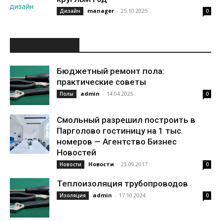
manager
-
25.10.2025
Дизайн
0
ИНТЕРЕСНОЕ
Бюджетный ремонт пола:
практические советы
admin
-
14.04.2025
Полы
0
Смольный разрешил построить в
Парголово гостиницу на 1 тыс.
номеров — Агентство Бизнес
Новостей
Новости
-
23.09.2017
Новости
0
Теплоизоляция трубопроводов
admin
-
17.10.2024
Изоляция
0