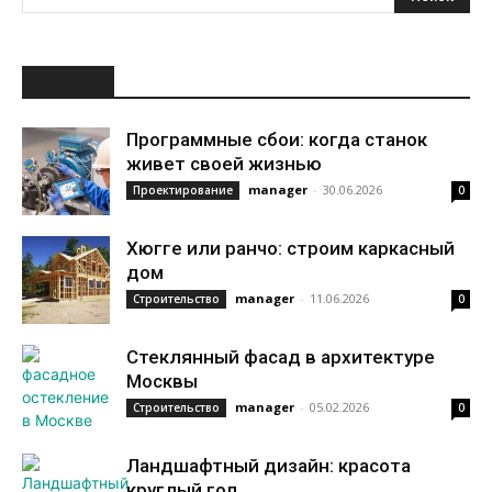
НОВОЕ
Программные сбои: когда станок
живет своей жизнью
manager
-
30.06.2026
Проектирование
0
Хюгге или ранчо: строим каркасный
дом
manager
-
11.06.2026
Строительство
0
Стеклянный фасад в архитектуре
Москвы
manager
-
05.02.2026
Строительство
0
Ландшафтный дизайн: красота
круглый год