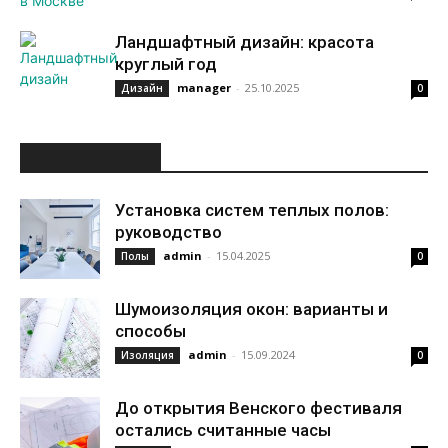
Ландшафтный дизайн: красота
круглый год
manager
-
25.10.2025
Дизайн
0
ИНТЕРЕСНОЕ
Установка систем теплых полов:
руководство
admin
-
15.04.2025
Полы
0
Шумоизоляция окон: варианты и
способы
admin
-
15.09.2024
Изоляция
0
До открытия Венского фестиваля
остались считанные часы