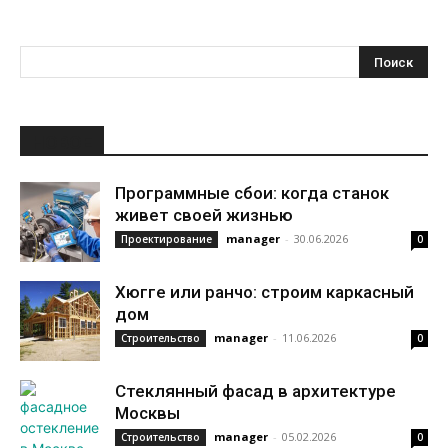
НОВОЕ
Программные сбои: когда станок
живет своей жизнью
manager
-
30.06.2026
Проектирование
0
Хюгге или ранчо: строим каркасный
дом
manager
-
11.06.2026
Строительство
0
Стеклянный фасад в архитектуре
Москвы
manager
-
05.02.2026
Строительство
0