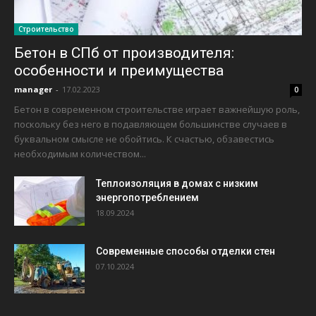
Строительство
Бетон в СПб от производителя:
особенности и преимущества
manager
-
17.02.2023
0
Бетон в современном строительстве играет важнейшую роль,
поскольку без него в подавляющем большинстве случаев в
буквальном смысле не обойтись. К счастью, обзавестись
необходимым количеством...
Теплоизоляция в домах с низким
энергопотреблением
18.09.2024
Современные способы отделки стен
07.10.2024